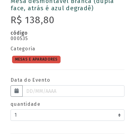
Mesa desmontável Branca (dupla
face, atrás é azul degradê)
R$ 138,80
código
000535
Categoria
MESAS E APARADORES
Data do Evento
quantidade