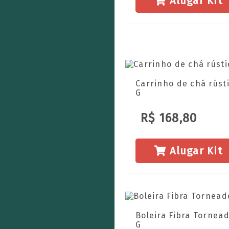
Alugar Kit
Carrinho de chá rúst
G
R$ 168,80
Alugar Kit
Boleira Fibra Tornea
G