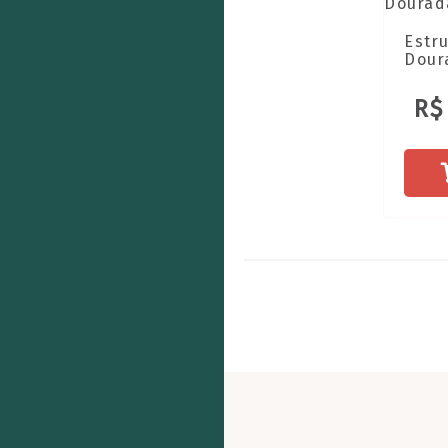
Estr
Dour
R$