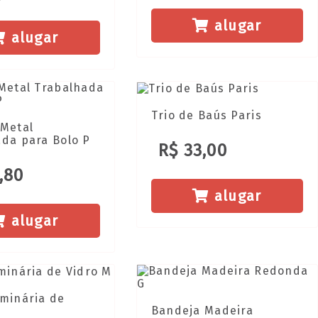
alugar
alugar
Trio de Baús Paris
 Metal
da para Bolo P
R$ 33,00
,80
alugar
alugar
minária de
Bandeja Madeira