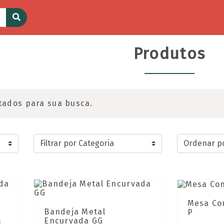
Produtos
tados para sua busca.
Mesa Co
Bandeja Metal
P
M
Encurvada GG