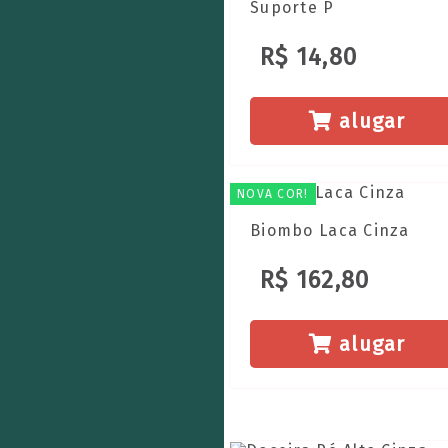
Suporte P
R$ 14,80
alugar
NOVA COR!
Biombo Laca Cinza
R$ 162,80
alugar