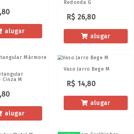
Redonda G
,80
R$ 26,80
alugar
alugar
Vaso Jarro Bege M
etangular
 Cinza M
R$ 14,80
,80
alugar
alugar