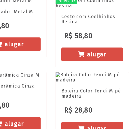
INCRÍVEL!
gador Metal M
Cesto com Coelhinhos
Resina
,80
R$ 58,80
alugar
alugar
Cerâmica Cinza
Boleira Color Fendi M pé
madeira
,80
R$ 28,80
alugar
alugar