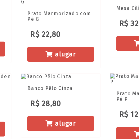
Mesa Cil
Prato Marmorizado com
Pé G
R$ 32
R$ 22,80
alugar
Banco Pêlo Cinza
Prato M
Pé P
R$ 28,80
R$ 12
alugar