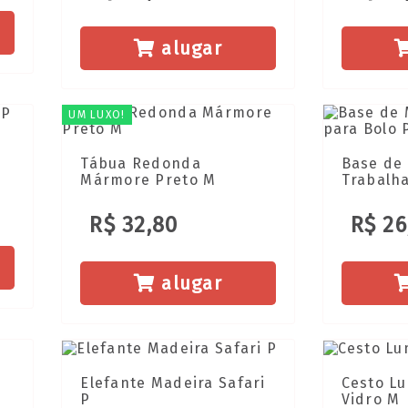
alugar
UM LUXO!
a
Tábua Redonda
Base de
Mármore Preto M
Trabalha
R$ 32,80
R$ 26
alugar
Elefante Madeira Safari
Cesto Lu
P
Vidro M