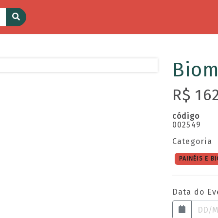
Biom
R$ 16
código
002549
Categoria
PAINÉIS E 
Data do Ev