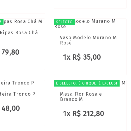
!
SELECTO
 Ripas Rosa Chá
Vaso Modelo Murano M
Rosê
 79,80
1x R$ 35,00
É SELECTO, É CHIQUE, É EXCLUSI
deira Tronco P
Mesa Flor Rosa e
Branco M
 48,00
1x R$ 212,80