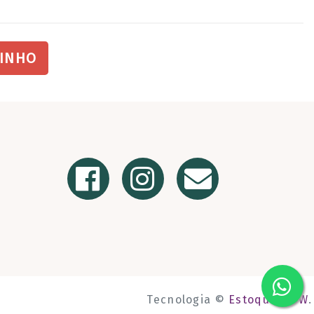
RINHO
Tecnologia ©
Estoque NOW
.