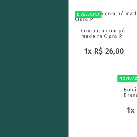
É SELECTO!
Cumbuca com pé
madeira Clara P
1x R$ 26,00
NOVIDAD
Bole
Bran
1x