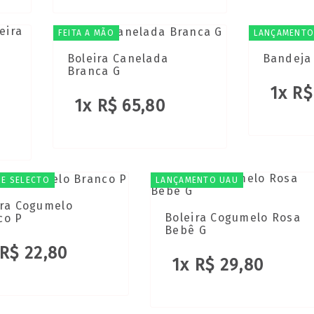
FEITA A MÃO
LANÇAMENTO
Boleira Canelada
Bandeja 
Branca G
1x R$
1x R$ 65,80
E SELECTO
LANÇAMENTO UAU
ira Cogumelo
Boleira Cogumelo Rosa
co P
Bebê G
 R$ 22,80
1x R$ 29,80